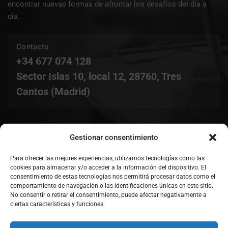
encontrar nuevas formas de afrontar los desafíos del día a
día.
Contacto
+34 677 074 128
Sector Islas 10, local 12, 28760, Tres
Cantos (Madrid)
ACCESO
Gestionar consentimiento
Para ofrecer las mejores experiencias, utilizamos tecnologías como las
cookies para almacenar y/o acceder a la información del dispositivo. El
consentimiento de estas tecnologías nos permitirá procesar datos como el
comportamiento de navegación o las identificaciones únicas en este sitio.
No consentir o retirar el consentimiento, puede afectar negativamente a
ciertas características y funciones.